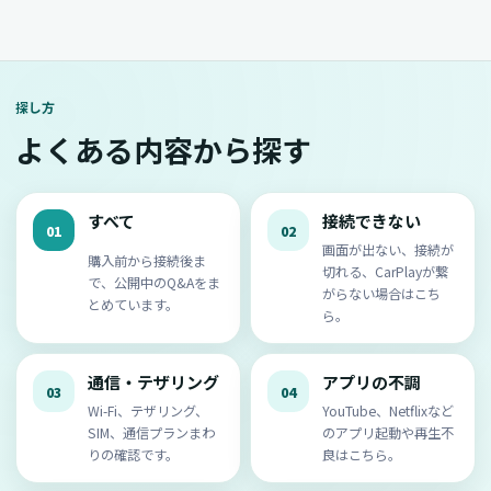
探し方
よくある内容から探す
すべて
接続できない
01
02
画面が出ない、接続が
購入前から接続後ま
切れる、CarPlayが繋
で、公開中のQ&Aをま
がらない場合はこち
とめています。
ら。
通信・テザリング
アプリの不調
03
04
Wi-Fi、テザリング、
YouTube、Netflixなど
SIM、通信プランまわ
のアプリ起動や再生不
りの確認です。
良はこちら。