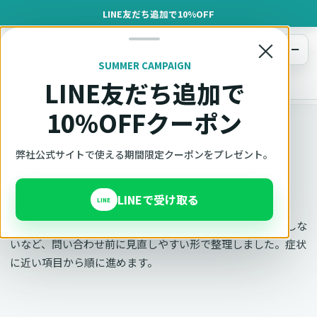
LINE友だち追加で10%OFF
×
メニュー
SUMMER CAMPAIGN
LINE友だち追加で
オットキャスト
トップ
サポート
よくある質問
10%OFFクーポン
Q&A
弊社公式サイトで使える期間限定クーポンをプレゼント。
Q&A・症状別サポート
LINEで受け取る
LINE
接続できない、音が出ない、通信が不安定、アプリが起動しな
いなど、問い合わせ前に見直しやすい形で整理しました。症状
に近い項目から順に進めます。