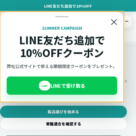
LINE友だち追加で10%OFF
×
メニュー
SUMMER CAMPAIGN
LINE友だち追加で
オットキャスト
トップ
かんたん製品診断
10%OFFクーポン
30秒でわかる製品選び
用途から候補をしぼる
弊社公式サイトで使える期間限定クーポンをプレゼント。
車種情報が分からなくても始められます。車の画面環境と使い
LINEで受け取る
LINE
たい機能を選ぶと、 見ておきたいシリーズと製品候補を整理
できます。
製品選びを始める
車種適合を確認する