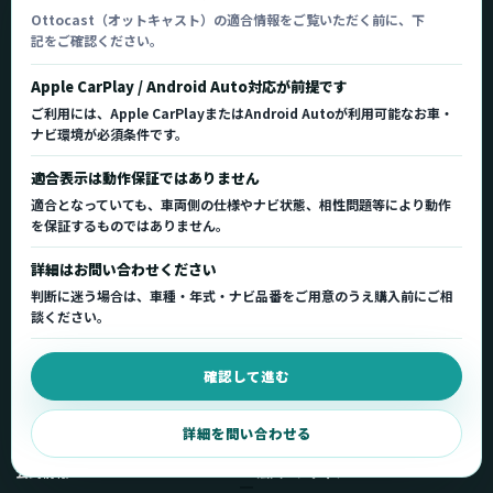
オットキャスト
Ottocast（オットキャスト）の適合情報をご覧いただく前に、下
記をご確認ください。
Ottocast正規販売代理店 Azgate株式会社
Ottocast（オットキャスト）の製品情報、車種適
Apple CarPlay / Android Auto対応が前提です
合、サポート情報を日本国内向けに整理してご案内し
ご利用には、Apple CarPlayまたはAndroid Autoが利用可能なお車・
ます。
ナビ環境が必須条件です。
正規販売代理店
車種適合情報
国内サポート窓口
適合表示は動作保証ではありません
適合となっていても、車両側の仕様やナビ状態、相性問題等により動作
を保証するものではありません。
製品を探す
サポート
詳細はお問い合わせください
製品一覧
サポートトップ
判断に迷う場合は、車種・年式・ナビ品番をご用意のうえ購入前にご相
車種適合を確認
使い方ガイド
談ください。
用途から製品を選ぶ
Q&A・症状別サポート
確認して進む
取扱店舗・購入先
起動不良復旧サービス
弊社販売ストアへ
お問い合わせ
詳細を問い合わせる
公式情報
法人・メディア