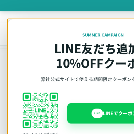
製品を
SUMMER CAMPAIGN
オットキャスト
トップ
製品一覧
OTTOAIBOX P3
LINE友だち追
10%OFFクー
弊社公式サイトで使える期間限定クーポン
Ottocast正規販売代理店 Azgate株式会社
LINEでクー
OTTOAIBOX P3
LINE
スマートフォンで読み取る