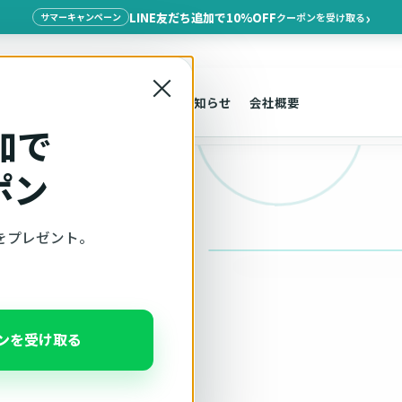
LINE友だち追加で10%OFF
クーポンを受け取る
サマーキャンペーン
×
探す
車種適合
サポート
お知らせ
会社概要
加で
ポン
をプレゼント。
ポンを受け取る