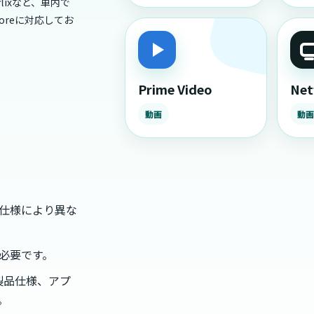
etflixなど、車内で
toreに対応してお
Prime Video
Netf
動画
動画
仕様により異な
必要です。
は、製品仕様、アプ
。