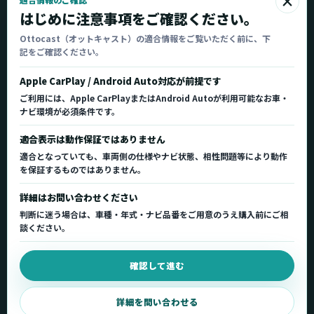
×
Ottocast
はじめに注意事項をご確認ください。
オットキャスト
Ottocast（オットキャスト）の適合情報をご覧いただく前に、下
記をご確認ください。
Ottocast正規販売代理店 Azgate株式会社
Ottocast（オットキャスト）の製品情報、車種適
Apple CarPlay / Android Auto対応が前提です
合、サポート情報を日本国内向けに整理してご案内し
ご利用には、Apple CarPlayまたはAndroid Autoが利用可能なお車・
ます。
ナビ環境が必須条件です。
正規販売代理店
車種適合情報
国内サポート窓口
適合表示は動作保証ではありません
適合となっていても、車両側の仕様やナビ状態、相性問題等により動作
を保証するものではありません。
製品を探す
サポート
詳細はお問い合わせください
製品一覧
サポートトップ
判断に迷う場合は、車種・年式・ナビ品番をご用意のうえ購入前にご相
車種適合を確認
使い方ガイド
談ください。
用途から製品を選ぶ
Q&A・症状別サポート
確認して進む
取扱店舗・購入先
起動不良復旧サービス
弊社販売ストアへ
お問い合わせ
詳細を問い合わせる