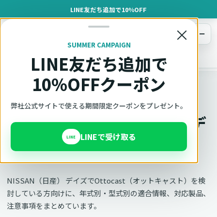
LINE友だち追加で10%OFF
×
メニュー
SUMMER CAMPAIGN
LINE友だち追加で
オットキャスト
トップ
車種適合確認
NISSAN（日産）
デイズ
10%OFFクーポン
車種別適合
弊社公式サイトで使える期間限定クーポンをプレゼント。
オットキャスト NISSAN デ
LINEで受け取る
イズの適合確認
LINE
NISSAN（日産） デイズでOttocast（オットキャスト）を検
討している方向けに、年式別・型式別の適合情報、対応製品、
注意事項をまとめています。