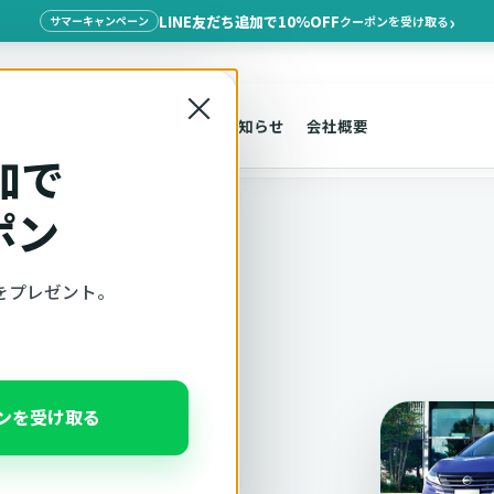
LINE友だち追加で10%OFF
クーポンを受け取る
サマーキャンペーン
×
探す
車種適合
サポート
お知らせ
会社概要
加で
ポン
をプレゼント。
ト
クストレイ
ポンを受け取る