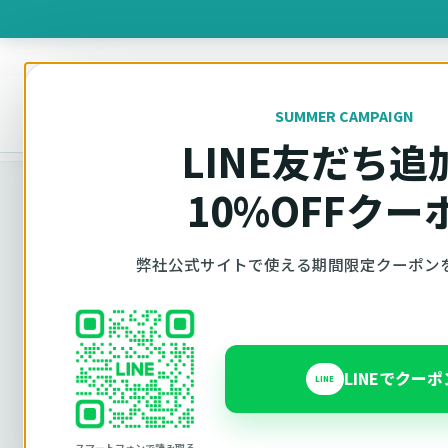
製品を
SUMMER CAMPAIGN
オットキャスト
トップ
車種適合確認
NISSAN（日産）
エクストレイル
LINE友だち追
10%OFFクー
弊社公式サイトで使える期間限定クーポン
車種別適合
オットキャス
NISSAN エ
LINEでクー
LINE
スマートフォンで読み取る