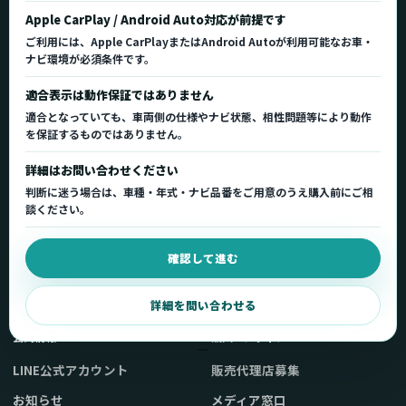
Ottocast（オットキャスト）の製品情報、車種適
Apple CarPlay / Android Auto対応が前提です
合、サポート情報を日本国内向けに整理してご案内し
ご利用には、Apple CarPlayまたはAndroid Autoが利用可能なお車・
ます。
ナビ環境が必須条件です。
正規販売代理店
車種適合情報
国内サポート窓口
適合表示は動作保証ではありません
適合となっていても、車両側の仕様やナビ状態、相性問題等により動作
を保証するものではありません。
製品を探す
サポート
詳細はお問い合わせください
製品一覧
サポートトップ
判断に迷う場合は、車種・年式・ナビ品番をご用意のうえ購入前にご相
車種適合を確認
使い方ガイド
談ください。
用途から製品を選ぶ
Q&A・症状別サポート
確認して進む
取扱店舗・購入先
起動不良復旧サービス
弊社販売ストアへ
お問い合わせ
詳細を問い合わせる
公式情報
法人・メディア
LINE公式アカウント
販売代理店募集
お知らせ
メディア窓口