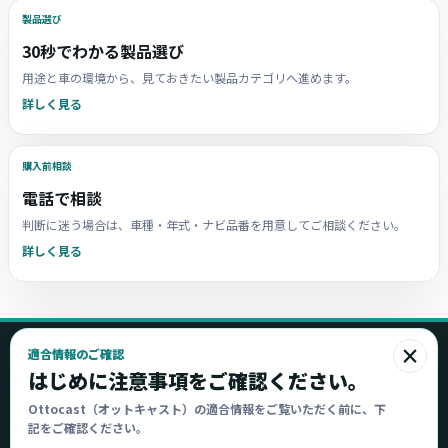
製品選び
30秒でわかる製品選び
用途と車の環境から、見ておきたい製品カテゴリへ進めます。
詳しく見る
購入前相談
電話で相談
判断に迷う場合は、車種・年式・ナビ品番を用意してご相談ください。
詳しく見る
×
適合情報のご確認
Ottocast
はじめに注意事項をご確認ください。
オットキャスト
Ottocast（オットキャスト）の適合情報をご覧いただく前に、下
記をご確認ください。
Ottocast正規販売代理店 Azgate株式会社