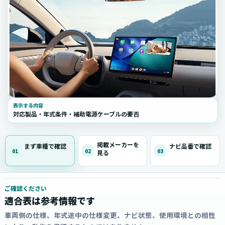
表示する内容
対応製品・年式条件・補助電源ケーブルの要否
掲載メーカーを
まず車種で確認
ナビ品番で確認
01
02
03
見る
ご確認ください
適合表は参考情報です
車両側の仕様、年式途中の仕様変更、ナビ状態、使用環境との相性