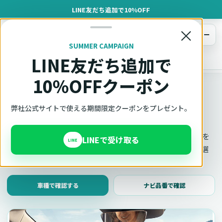
LINE友だち追加で10%OFF
×
メニュー
SUMMER CAMPAIGN
LINE友だち追加で
オットキャスト
トップ
車種適合確認
10%OFFクーポン
車種適合確認
車種と年式で適合確認
弊社公式サイトで使える期間限定クーポンをプレゼント。
Ottocast（オットキャスト）の対応製品、条件、注意事項を
LINEで受け取る
LINE
このページ内で見られます。 迷った場合は、車種と年式を選
んだ状態でそのままご相談ください。
車種で確認する
ナビ品番で確認