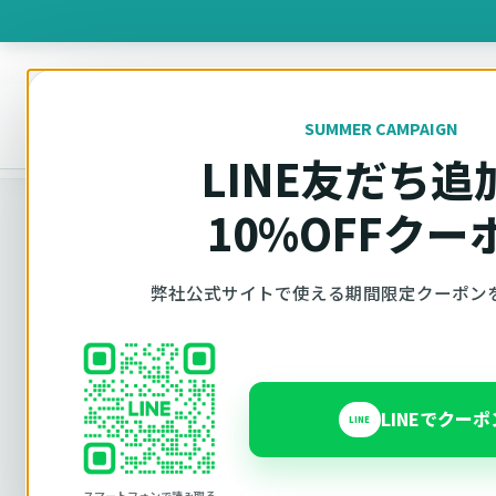
製品を
SUMMER CAMPAIGN
オットキャスト
トップ
車種適合確認
Volkswagen（フォルクスワーゲン）
LINE友だち追
10%OFFクー
弊社公式サイトで使える期間限定クーポン
車種別適合
オットキャス
Volkswagen 
LINEでクー
LINE
スマートフォンで読み取る