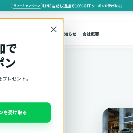
LINE友だち追加で10%OFF
クーポンを受け取る
サマーキャンペーン
×
探す
車種適合
サポート
お知らせ
会社概要
T-Cross
加で
ポン
をプレゼント。
ト
T-Cross
ポンを受け取る