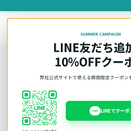
製品を
SUMMER CAMPAIGN
オットキャスト
トップ
車種適合確認
Volkswagen（フォルクスワーゲン）
LINE友だち追
10%OFFクー
弊社公式サイトで使える期間限定クーポン
車種別適合
オットキャス
Volkswagen
LINEでクー
LINE
スマートフォンで読み取る