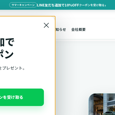
LINE友だち追加で10%OFF
クーポンを受け取る
サマーキャンペーン
×
探す
車種適合
サポート
お知らせ
会社概要
Polo
加で
ポン
をプレゼント。
ト
 Poloの
ポンを受け取る