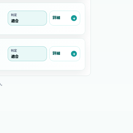
判定
詳細
適合
判定
詳細
適合
い。