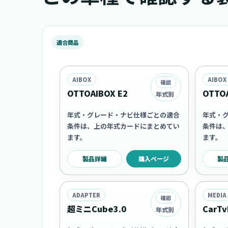
適合商品
AIBOX
AIBOX
確認
OTTOAIBOX E2
OTTOA
年式別
年式・グレード・ナビ仕様ごとの適合
年式・
条件は、上の年式カードにまとめてい
条件は
ます。
ます。
製品詳細
購入ページ
製
ADAPTER
MEDIA
確認
超ミニCube3.0
CarTv
年式別