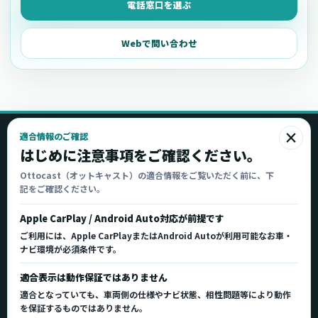
電話窓口を選ぶ
Webで問い合わせ
×
適合情報のご確認
Ottocast
はじめに注意事項をご確認ください。
オットキャスト
Ottocast（オットキャスト）の適合情報をご覧いただく前に、下
記をご確認ください。
Ottocast正規販売代理店 Azgate株式会社
Ottocast（オットキャスト）の製品情報、車種適
Apple CarPlay / Android Auto対応が前提です
合、サポート情報を日本国内向けに整理してご案内し
ご利用には、Apple CarPlayまたはAndroid Autoが利用可能なお車・
ます。
ナビ環境が必須条件です。
正規販売代理店
車種適合情報
国内サポート窓口
適合表示は動作保証ではありません
適合となっていても、車両側の仕様やナビ状態、相性問題等により動作
を保証するものではありません。
製品を探す
サポート