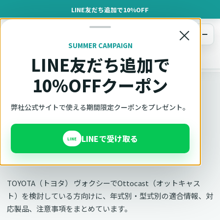
LINE友だち追加で10%OFF
×
メニュー
SUMMER CAMPAIGN
LINE友だち追加で
オットキャスト
トップ
車種適合確認
TOYOTA（トヨタ）
ヴォクシー
10%OFFクーポン
車種別適合
弊社公式サイトで使える期間限定クーポンをプレゼント。
オットキャスト TOYOTA
LINEで受け取る
ヴォクシーの適合確認
LINE
TOYOTA（トヨタ） ヴォクシーでOttocast（オットキャス
ト）を検討している方向けに、年式別・型式別の適合情報、対
応製品、注意事項をまとめています。