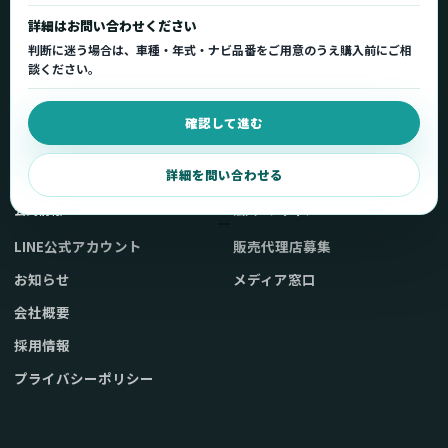
詳細はお問い合わせください
製品一覧
サポートトップ
判断に迷う場合は、車種・年式・ナビ品番をご用意のうえ購入前にご相
車種適合を確認
使い方ガイド
談ください。
用途から製品を選ぶ
Q&A・症状別サポート
確認して進む
取扱店舗・購入先
起動不良復旧サービス
弊社販売ストアへ
お問い合わせ
詳細を問い合わせる
公式情報
法人・メディア
LINE公式アカウント
販売代理店募集
お知らせ
メディア窓口
会社概要
採用情報
プライバシーポリシー