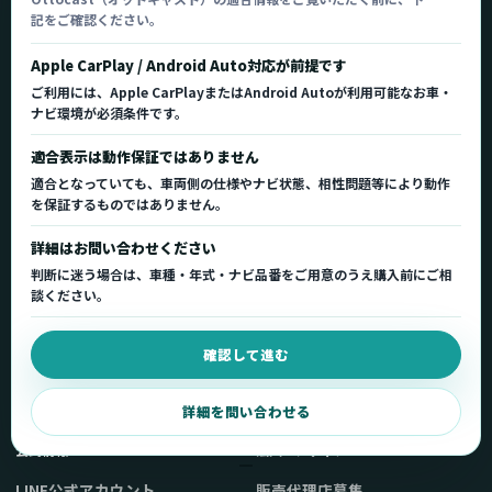
記をご確認ください。
Ottocast正規販売代理店 Azgate株式会社
Ottocast（オットキャスト）の製品情報、車種適
Apple CarPlay / Android Auto対応が前提です
合、サポート情報を日本国内向けに整理してご案内し
ご利用には、Apple CarPlayまたはAndroid Autoが利用可能なお車・
ます。
ナビ環境が必須条件です。
正規販売代理店
車種適合情報
国内サポート窓口
適合表示は動作保証ではありません
適合となっていても、車両側の仕様やナビ状態、相性問題等により動作
を保証するものではありません。
製品を探す
サポート
詳細はお問い合わせください
製品一覧
サポートトップ
判断に迷う場合は、車種・年式・ナビ品番をご用意のうえ購入前にご相
車種適合を確認
使い方ガイド
談ください。
用途から製品を選ぶ
Q&A・症状別サポート
確認して進む
取扱店舗・購入先
起動不良復旧サービス
弊社販売ストアへ
お問い合わせ
詳細を問い合わせる
公式情報
法人・メディア
LINE公式アカウント
販売代理店募集