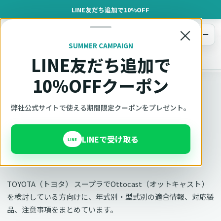
LINE友だち追加で10%OFF
×
メニュー
SUMMER CAMPAIGN
LINE友だち追加で
オットキャスト
トップ
車種適合確認
TOYOTA（トヨタ）
スープラ
10%OFFクーポン
車種別適合
弊社公式サイトで使える期間限定クーポンをプレゼント。
オットキャスト TOYOTA
LINEで受け取る
スープラの適合確認
LINE
TOYOTA（トヨタ） スープラでOttocast（オットキャスト）
を検討している方向けに、年式別・型式別の適合情報、対応製
品、注意事項をまとめています。