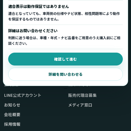
正規販売代理店
車種適合情報
国内サポート窓口
適合表示は動作保証ではありません
適合となっていても、車両側の仕様やナビ状態、相性問題等により動作
を保証するものではありません。
製品を探す
サポート
詳細はお問い合わせください
製品一覧
サポートトップ
判断に迷う場合は、車種・年式・ナビ品番をご用意のうえ購入前にご相
車種適合を確認
使い方ガイド
談ください。
用途から製品を選ぶ
Q&A・症状別サポート
確認して進む
取扱店舗・購入先
起動不良復旧サービス
弊社販売ストアへ
お問い合わせ
詳細を問い合わせる
公式情報
法人・メディア
LINE公式アカウント
販売代理店募集
お知らせ
メディア窓口
会社概要
採用情報