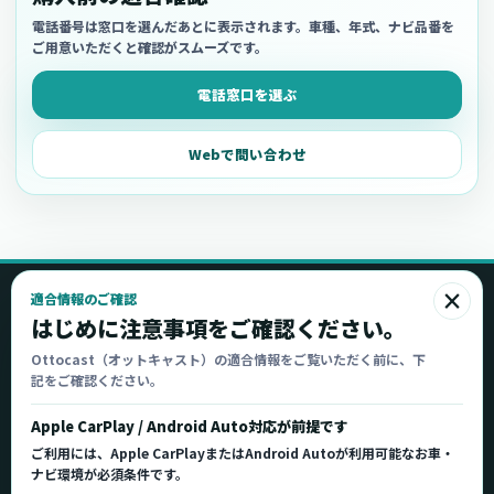
電話番号は窓口を選んだあとに表示されます。車種、年式、ナビ品番を
ご用意いただくと確認がスムーズです。
電話窓口を選ぶ
Webで問い合わせ
×
適合情報のご確認
Ottocast
はじめに注意事項をご確認ください。
オットキャスト
Ottocast（オットキャスト）の適合情報をご覧いただく前に、下
記をご確認ください。
Ottocast正規販売代理店 Azgate株式会社
Ottocast（オットキャスト）の製品情報、車種適
Apple CarPlay / Android Auto対応が前提です
合、サポート情報を日本国内向けに整理してご案内し
ご利用には、Apple CarPlayまたはAndroid Autoが利用可能なお車・
ます。
ナビ環境が必須条件です。