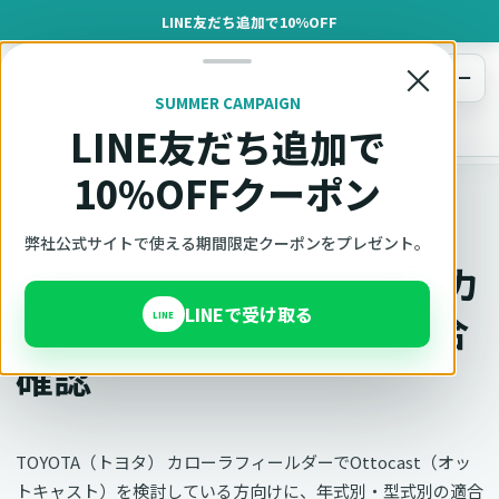
LINE友だち追加で10%OFF
×
メニュー
SUMMER CAMPAIGN
LINE友だち追加で
オットキャスト
トップ
車種適合確認
TOYOTA（トヨタ）
カローラフィールダー
10%OFFクーポン
車種別適合
弊社公式サイトで使える期間限定クーポンをプレゼント。
オットキャスト TOYOTA カ
LINEで受け取る
ローラフィールダーの適合
LINE
確認
TOYOTA（トヨタ） カローラフィールダーでOttocast（オッ
トキャスト）を検討している方向けに、年式別・型式別の適合