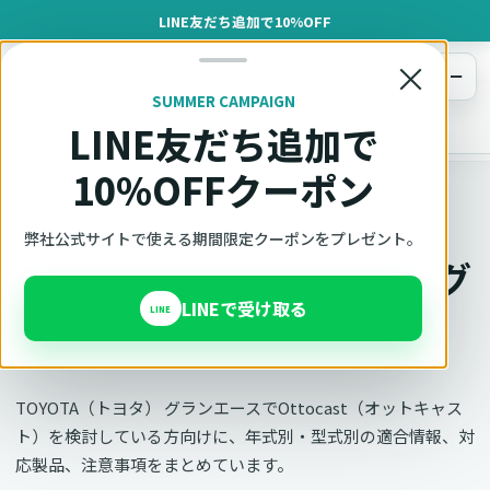
LINE友だち追加で10%OFF
×
メニュー
SUMMER CAMPAIGN
LINE友だち追加で
オットキャスト
トップ
車種適合確認
TOYOTA（トヨタ）
グランエース
10%OFFクーポン
車種別適合
弊社公式サイトで使える期間限定クーポンをプレゼント。
オットキャスト TOYOTA グ
LINEで受け取る
ランエースの適合確認
LINE
TOYOTA（トヨタ） グランエースでOttocast（オットキャス
ト）を検討している方向けに、年式別・型式別の適合情報、対
応製品、注意事項をまとめています。