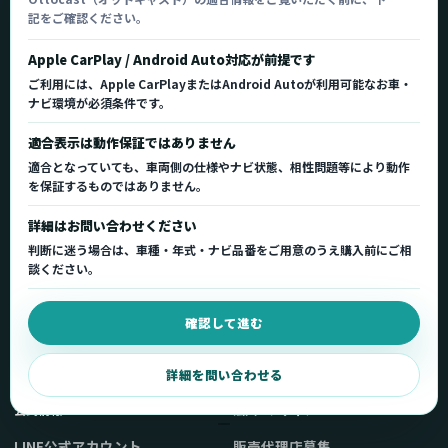
記をご確認ください。
Ottocast正規販売代理店 Azgate株式会社
Ottocast（オットキャスト）の製品情報、車種適
Apple CarPlay / Android Auto対応が前提です
合、サポート情報を日本国内向けに整理してご案内し
ご利用には、Apple CarPlayまたはAndroid Autoが利用可能なお車・
ます。
ナビ環境が必須条件です。
正規販売代理店
車種適合情報
国内サポート窓口
適合表示は動作保証ではありません
適合となっていても、車両側の仕様やナビ状態、相性問題等により動作
を保証するものではありません。
製品を探す
サポート
詳細はお問い合わせください
製品一覧
サポートトップ
判断に迷う場合は、車種・年式・ナビ品番をご用意のうえ購入前にご相
車種適合を確認
使い方ガイド
談ください。
用途から製品を選ぶ
Q&A・症状別サポート
確認して進む
取扱店舗・購入先
起動不良復旧サービス
弊社販売ストアへ
お問い合わせ
詳細を問い合わせる
公式情報
法人・メディア
LINE公式アカウント
販売代理店募集