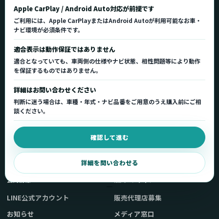
Ottocast（オットキャスト）の製品情報、車種適
Apple CarPlay / Android Auto対応が前提です
合、サポート情報を日本国内向けに整理してご案内し
ご利用には、Apple CarPlayまたはAndroid Autoが利用可能なお車・
ます。
ナビ環境が必須条件です。
正規販売代理店
車種適合情報
国内サポート窓口
適合表示は動作保証ではありません
適合となっていても、車両側の仕様やナビ状態、相性問題等により動作
を保証するものではありません。
製品を探す
サポート
詳細はお問い合わせください
製品一覧
サポートトップ
判断に迷う場合は、車種・年式・ナビ品番をご用意のうえ購入前にご相
車種適合を確認
使い方ガイド
談ください。
用途から製品を選ぶ
Q&A・症状別サポート
確認して進む
取扱店舗・購入先
起動不良復旧サービス
弊社販売ストアへ
お問い合わせ
詳細を問い合わせる
公式情報
法人・メディア
LINE公式アカウント
販売代理店募集
お知らせ
メディア窓口