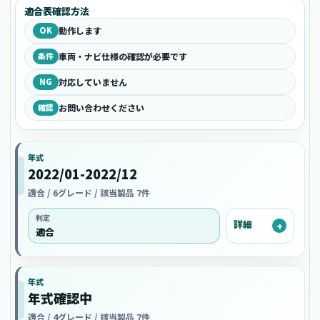
適合表確認方法
OK
動作します
条件
車両・ナビ仕様の確認が必要です
NG
対応していません
確認
お問い合わせください
年式
2022/01-2022/12
適合 / 6グレード / 該当製品 7件
判定
詳細
適合
年式
年式確認中
適合 / 4グレード / 該当製品 7件