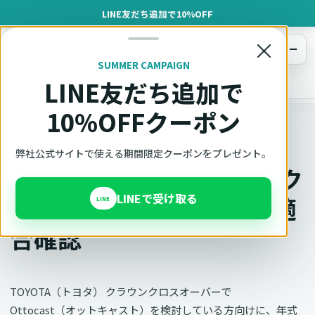
LINE友だち追加で10%OFF
×
メニュー
SUMMER CAMPAIGN
LINE友だち追加で
オットキャスト
トップ
車種適合確認
TOYOTA（トヨタ）
クラウンクロスオーバー
10%OFFクーポン
車種別適合
弊社公式サイトで使える期間限定クーポンをプレゼント。
オットキャスト TOYOTA ク
LINEで受け取る
ラウンクロスオーバーの適
LINE
合確認
TOYOTA（トヨタ） クラウンクロスオーバーで
Ottocast（オットキャスト）を検討している方向けに、年式