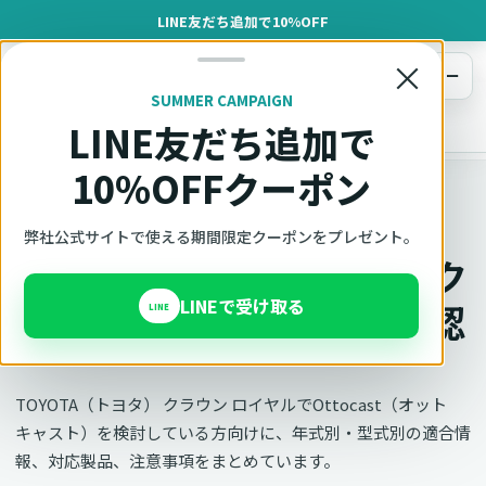
LINE友だち追加で10%OFF
×
メニュー
SUMMER CAMPAIGN
LINE友だち追加で
オットキャスト
トップ
車種適合確認
TOYOTA（トヨタ）
クラウン ロイヤル
10%OFFクーポン
車種別適合
弊社公式サイトで使える期間限定クーポンをプレゼント。
オットキャスト TOYOTA ク
LINEで受け取る
ラウン ロイヤルの適合確認
LINE
TOYOTA（トヨタ） クラウン ロイヤルでOttocast（オット
キャスト）を検討している方向けに、年式別・型式別の適合情
報、対応製品、注意事項をまとめています。