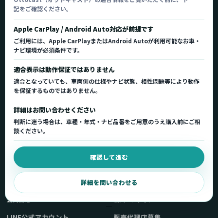
記をご確認ください。
Ottocast正規販売代理店 Azgate株式会社
Ottocast（オットキャスト）の製品情報、車種適
Apple CarPlay / Android Auto対応が前提です
合、サポート情報を日本国内向けに整理してご案内し
ご利用には、Apple CarPlayまたはAndroid Autoが利用可能なお車・
ます。
ナビ環境が必須条件です。
正規販売代理店
車種適合情報
国内サポート窓口
適合表示は動作保証ではありません
適合となっていても、車両側の仕様やナビ状態、相性問題等により動作
を保証するものではありません。
製品を探す
サポート
詳細はお問い合わせください
製品一覧
サポートトップ
判断に迷う場合は、車種・年式・ナビ品番をご用意のうえ購入前にご相
車種適合を確認
使い方ガイド
談ください。
用途から製品を選ぶ
Q&A・症状別サポート
確認して進む
取扱店舗・購入先
起動不良復旧サービス
弊社販売ストアへ
お問い合わせ
詳細を問い合わせる
公式情報
法人・メディア
LINE公式アカウント
販売代理店募集