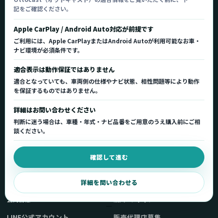
記をご確認ください。
Ottocast正規販売代理店 Azgate株式会社
Ottocast（オットキャスト）の製品情報、車種適
Apple CarPlay / Android Auto対応が前提です
合、サポート情報を日本国内向けに整理してご案内し
ご利用には、Apple CarPlayまたはAndroid Autoが利用可能なお車・
ます。
ナビ環境が必須条件です。
正規販売代理店
車種適合情報
国内サポート窓口
適合表示は動作保証ではありません
適合となっていても、車両側の仕様やナビ状態、相性問題等により動作
を保証するものではありません。
製品を探す
サポート
詳細はお問い合わせください
製品一覧
サポートトップ
判断に迷う場合は、車種・年式・ナビ品番をご用意のうえ購入前にご相
車種適合を確認
使い方ガイド
談ください。
用途から製品を選ぶ
Q&A・症状別サポート
確認して進む
取扱店舗・購入先
起動不良復旧サービス
弊社販売ストアへ
お問い合わせ
詳細を問い合わせる
公式情報
法人・メディア
LINE公式アカウント
販売代理店募集