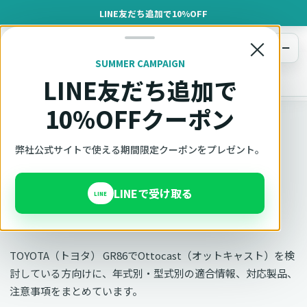
LINE友だち追加で10%OFF
×
メニュー
SUMMER CAMPAIGN
LINE友だち追加で
オットキャスト
トップ
車種適合確認
TOYOTA（トヨタ）
GR86
10%OFFクーポン
車種別適合
弊社公式サイトで使える期間限定クーポンをプレゼント。
オットキャスト TOYOTA
LINEで受け取る
GR86の適合確認
LINE
TOYOTA（トヨタ） GR86でOttocast（オットキャスト）を検
討している方向けに、年式別・型式別の適合情報、対応製品、
注意事項をまとめています。