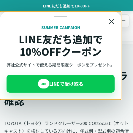
LINE友だち追加で10%OFF
×
メニュー
SUMMER CAMPAIGN
LINE友だち追加で
オットキャスト
トップ
車種適合確認
TOYOTA（トヨタ）
ランドクルーザー300
10%OFFクーポン
車種別適合
弊社公式サイトで使える期間限定クーポンをプレゼント。
オットキャスト TOYOTA ラ
LINEで受け取る
ンドクルーザー300の適合
LINE
確認
TOYOTA（トヨタ） ランドクルーザー300でOttocast（オット
キャスト）を検討している方向けに、年式別・型式別の適合情