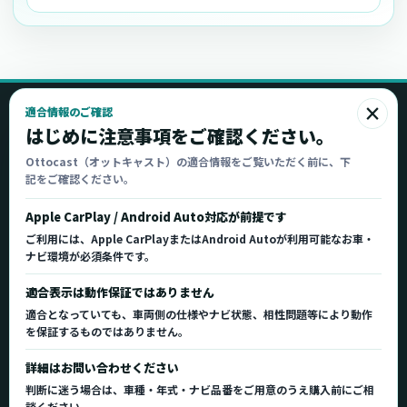
×
適合情報のご確認
Ottocast
はじめに注意事項をご確認ください。
オットキャスト
Ottocast（オットキャスト）の適合情報をご覧いただく前に、下
記をご確認ください。
Ottocast正規販売代理店 Azgate株式会社
Ottocast（オットキャスト）の製品情報、車種適
Apple CarPlay / Android Auto対応が前提です
合、サポート情報を日本国内向けに整理してご案内し
ご利用には、Apple CarPlayまたはAndroid Autoが利用可能なお車・
ます。
ナビ環境が必須条件です。
正規販売代理店
車種適合情報
国内サポート窓口
適合表示は動作保証ではありません
適合となっていても、車両側の仕様やナビ状態、相性問題等により動作
を保証するものではありません。
製品を探す
サポート
詳細はお問い合わせください
製品一覧
サポートトップ
判断に迷う場合は、車種・年式・ナビ品番をご用意のうえ購入前にご相
車種適合を確認
使い方ガイド
談ください。