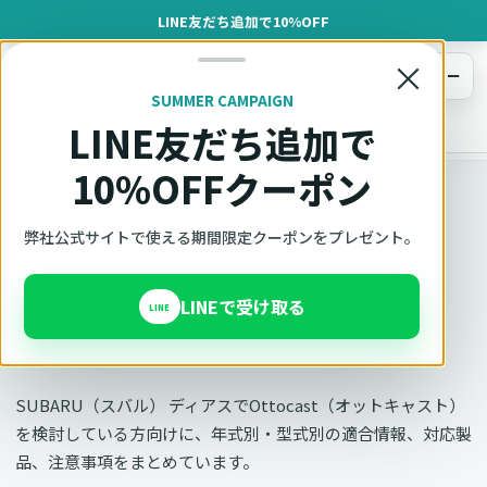
LINE友だち追加で10%OFF
×
メニュー
SUMMER CAMPAIGN
LINE友だち追加で
オットキャスト
トップ
車種適合確認
SUBARU（スバル）
ディアス
10%OFFクーポン
車種別適合
弊社公式サイトで使える期間限定クーポンをプレゼント。
オットキャスト SUBARU
LINEで受け取る
ディアスの適合確認
LINE
SUBARU（スバル） ディアスでOttocast（オットキャスト）
を検討している方向けに、年式別・型式別の適合情報、対応製
品、注意事項をまとめています。