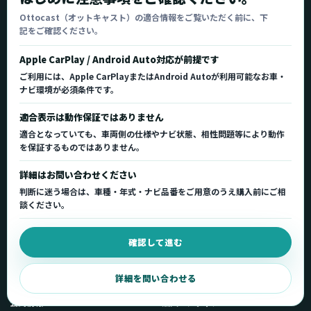
オットキャスト
Ottocast（オットキャスト）の適合情報をご覧いただく前に、下
記をご確認ください。
Ottocast正規販売代理店 Azgate株式会社
Ottocast（オットキャスト）の製品情報、車種適
Apple CarPlay / Android Auto対応が前提です
合、サポート情報を日本国内向けに整理してご案内し
ご利用には、Apple CarPlayまたはAndroid Autoが利用可能なお車・
ます。
ナビ環境が必須条件です。
正規販売代理店
車種適合情報
国内サポート窓口
適合表示は動作保証ではありません
適合となっていても、車両側の仕様やナビ状態、相性問題等により動作
を保証するものではありません。
製品を探す
サポート
詳細はお問い合わせください
製品一覧
サポートトップ
判断に迷う場合は、車種・年式・ナビ品番をご用意のうえ購入前にご相
車種適合を確認
使い方ガイド
談ください。
用途から製品を選ぶ
Q&A・症状別サポート
確認して進む
取扱店舗・購入先
起動不良復旧サービス
弊社販売ストアへ
お問い合わせ
詳細を問い合わせる
公式情報
法人・メディア