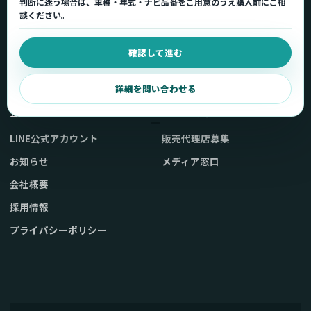
判断に迷う場合は、車種・年式・ナビ品番をご用意のうえ購入前にご相
車種適合を確認
使い方ガイド
談ください。
用途から製品を選ぶ
Q&A・症状別サポート
確認して進む
取扱店舗・購入先
起動不良復旧サービス
弊社販売ストアへ
お問い合わせ
詳細を問い合わせる
公式情報
法人・メディア
LINE公式アカウント
販売代理店募集
お知らせ
メディア窓口
会社概要
採用情報
プライバシーポリシー