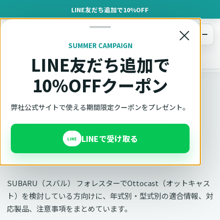
LINE友だち追加で10%OFF
×
メニュー
SUMMER CAMPAIGN
LINE友だち追加で
オットキャスト
トップ
車種適合確認
SUBARU（スバル）
フォレスター
10%OFFクーポン
車種別適合
弊社公式サイトで使える期間限定クーポンをプレゼント。
オットキャスト SUBARU
LINEで受け取る
フォレスターの適合確認
LINE
SUBARU（スバル） フォレスターでOttocast（オットキャス
ト）を検討している方向けに、年式別・型式別の適合情報、対
応製品、注意事項をまとめています。