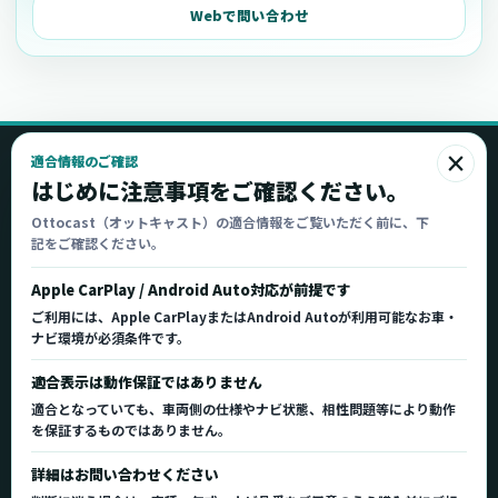
Webで問い合わせ
×
適合情報のご確認
Ottocast
はじめに注意事項をご確認ください。
オットキャスト
Ottocast（オットキャスト）の適合情報をご覧いただく前に、下
記をご確認ください。
Ottocast正規販売代理店 Azgate株式会社
Ottocast（オットキャスト）の製品情報、車種適
Apple CarPlay / Android Auto対応が前提です
合、サポート情報を日本国内向けに整理してご案内し
ご利用には、Apple CarPlayまたはAndroid Autoが利用可能なお車・
ます。
ナビ環境が必須条件です。
正規販売代理店
車種適合情報
国内サポート窓口
適合表示は動作保証ではありません
適合となっていても、車両側の仕様やナビ状態、相性問題等により動作
を保証するものではありません。
製品を探す
サポート
詳細はお問い合わせください
製品一覧
サポートトップ