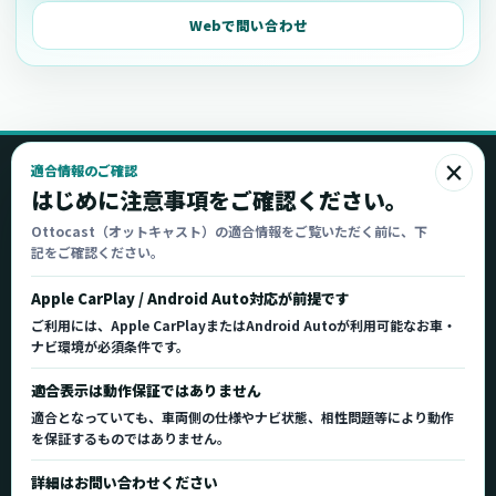
Webで問い合わせ
×
適合情報のご確認
Ottocast
はじめに注意事項をご確認ください。
オットキャスト
Ottocast（オットキャスト）の適合情報をご覧いただく前に、下
記をご確認ください。
Ottocast正規販売代理店 Azgate株式会社
Ottocast（オットキャスト）の製品情報、車種適
Apple CarPlay / Android Auto対応が前提です
合、サポート情報を日本国内向けに整理してご案内し
ご利用には、Apple CarPlayまたはAndroid Autoが利用可能なお車・
ます。
ナビ環境が必須条件です。
正規販売代理店
車種適合情報
国内サポート窓口
適合表示は動作保証ではありません
適合となっていても、車両側の仕様やナビ状態、相性問題等により動作
を保証するものではありません。
製品を探す
サポート
詳細はお問い合わせください
製品一覧
サポートトップ