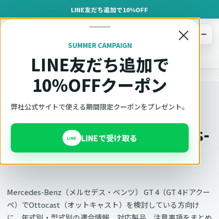
LINE友だち追加で10%OFF
×
メニュー
SUMMER CAMPAIGN
LINE友だち追加で
オットキャスト
トップ
車種適合確認
Mercedes-Benz（メルセデス・ベンツ）
GT 4（GT 4ドアクーペ）
10%OFFクーポン
車種別適合
弊社公式サイトで使える期間限定クーポンをプレゼント。
オットキャスト Mercedes-
LINEで受け取る
LINE
Benz GT 4の適合確認
Mercedes-Benz（メルセデス・ベンツ） GT 4（GT 4ドアクー
ペ）でOttocast（オットキャスト）を検討している方向け
に、年式別・型式別の適合情報、対応製品、注意事項をまとめ