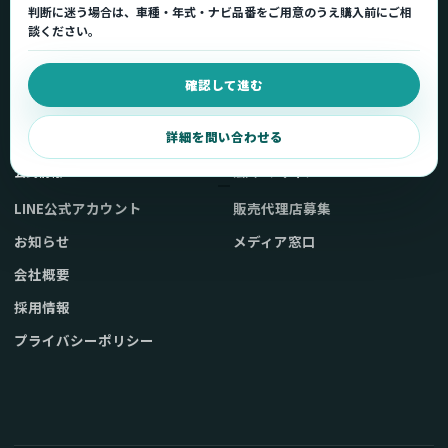
判断に迷う場合は、車種・年式・ナビ品番をご用意のうえ購入前にご相
車種適合を確認
使い方ガイド
談ください。
用途から製品を選ぶ
Q&A・症状別サポート
確認して進む
取扱店舗・購入先
起動不良復旧サービス
弊社販売ストアへ
お問い合わせ
詳細を問い合わせる
公式情報
法人・メディア
LINE公式アカウント
販売代理店募集
お知らせ
メディア窓口
会社概要
採用情報
プライバシーポリシー