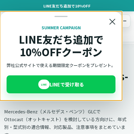
LINE友だち追加で10%OFF
×
メニュー
SUMMER CAMPAIGN
LINE友だち追加で
オットキャスト
トップ
車種適合確認
Mercedes-Benz（メルセデス・ベンツ）
GLC
10%OFFクーポン
車種別適合
弊社公式サイトで使える期間限定クーポンをプレゼント。
オットキャスト Mercedes-
LINEで受け取る
Benz GLCの適合確認
LINE
Mercedes-Benz（メルセデス・ベンツ） GLCで
Ottocast（オットキャスト）を検討している方向けに、年式
別・型式別の適合情報、対応製品、注意事項をまとめていま