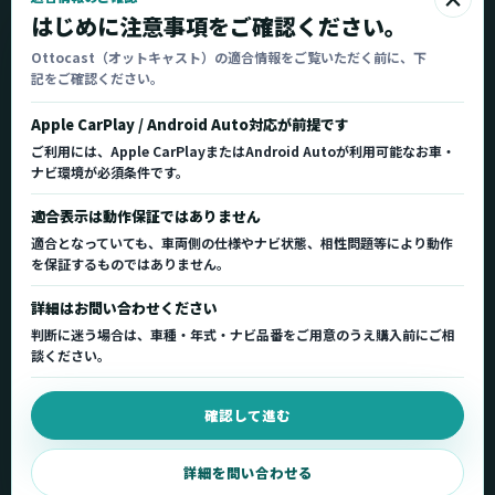
Ottocast
はじめに注意事項をご確認ください。
オットキャスト
Ottocast（オットキャスト）の適合情報をご覧いただく前に、下
記をご確認ください。
Ottocast正規販売代理店 Azgate株式会社
Ottocast（オットキャスト）の製品情報、車種適
Apple CarPlay / Android Auto対応が前提です
合、サポート情報を日本国内向けに整理してご案内し
ご利用には、Apple CarPlayまたはAndroid Autoが利用可能なお車・
ます。
ナビ環境が必須条件です。
正規販売代理店
車種適合情報
国内サポート窓口
適合表示は動作保証ではありません
適合となっていても、車両側の仕様やナビ状態、相性問題等により動作
を保証するものではありません。
製品を探す
サポート
詳細はお問い合わせください
製品一覧
サポートトップ
判断に迷う場合は、車種・年式・ナビ品番をご用意のうえ購入前にご相
車種適合を確認
使い方ガイド
談ください。
用途から製品を選ぶ
Q&A・症状別サポート
確認して進む
取扱店舗・購入先
起動不良復旧サービス
弊社販売ストアへ
お問い合わせ
詳細を問い合わせる