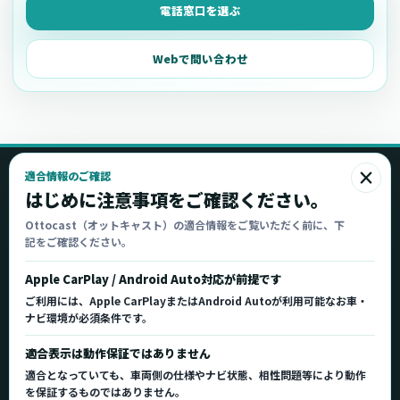
電話窓口を選ぶ
Webで問い合わせ
×
適合情報のご確認
Ottocast
はじめに注意事項をご確認ください。
オットキャスト
Ottocast（オットキャスト）の適合情報をご覧いただく前に、下
記をご確認ください。
Ottocast正規販売代理店 Azgate株式会社
Ottocast（オットキャスト）の製品情報、車種適
Apple CarPlay / Android Auto対応が前提です
合、サポート情報を日本国内向けに整理してご案内し
ご利用には、Apple CarPlayまたはAndroid Autoが利用可能なお車・
ます。
ナビ環境が必須条件です。
正規販売代理店
車種適合情報
国内サポート窓口
適合表示は動作保証ではありません
適合となっていても、車両側の仕様やナビ状態、相性問題等により動作
を保証するものではありません。
製品を探す
サポート