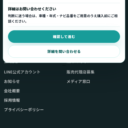
詳細はお問い合わせください
製品一覧
サポートトップ
判断に迷う場合は、車種・年式・ナビ品番をご用意のうえ購入前にご相
車種適合を確認
使い方ガイド
談ください。
用途から製品を選ぶ
Q&A・症状別サポート
確認して進む
取扱店舗・購入先
起動不良復旧サービス
弊社販売ストアへ
お問い合わせ
詳細を問い合わせる
公式情報
法人・メディア
LINE公式アカウント
販売代理店募集
お知らせ
メディア窓口
会社概要
採用情報
プライバシーポリシー