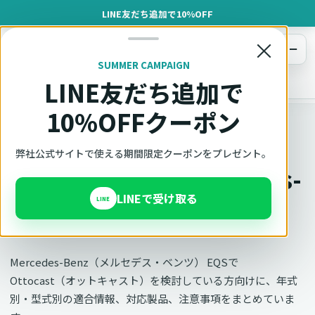
LINE友だち追加で10%OFF
×
メニュー
SUMMER CAMPAIGN
LINE友だち追加で
オットキャスト
トップ
車種適合確認
Mercedes-Benz（メルセデス・ベンツ）
EQS
10%OFFクーポン
車種別適合
弊社公式サイトで使える期間限定クーポンをプレゼント。
オットキャスト Mercedes-
LINEで受け取る
Benz EQSの適合確認
LINE
Mercedes-Benz（メルセデス・ベンツ） EQSで
Ottocast（オットキャスト）を検討している方向けに、年式
別・型式別の適合情報、対応製品、注意事項をまとめていま