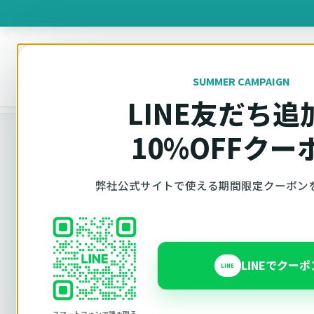
製品を
SUMMER CAMPAIGN
オットキャスト
トップ
車種適合確認
Mercedes-Benz（メルセデス・ベン
LINE友だち追
10%OFFクー
弊社公式サイトで使える期間限定クーポン
車種別適合
オットキャス
Mercedes-Be
LINEでクー
LINE
スマートフォンで読み取る