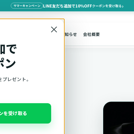
LINE友だち追加で10%OFF
クーポンを受け取る
サマーキャンペーン
×
探す
車種適合
サポート
お知らせ
会社概要
ツ）
EQA
加で
ポン
をプレゼント。
ト
nz EQA
ポンを受け取る