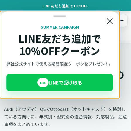
LINE友だち追加で10%OFF
×
メニュー
SUMMER CAMPAIGN
LINE友だち追加で
オットキャスト
トップ
車種適合確認
Audi（アウディ）
Q8
10%OFFクーポン
車種別適合
弊社公式サイトで使える期間限定クーポンをプレゼント。
オットキャスト Audi Q8の
LINEで受け取る
適合確認
LINE
Audi（アウディ） Q8でOttocast（オットキャスト）を検討し
ている方向けに、年式別・型式別の適合情報、対応製品、注意
事項をまとめています。