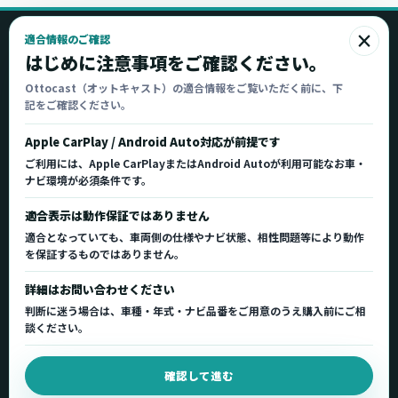
×
適合情報のご確認
Ottocast
はじめに注意事項をご確認ください。
オットキャスト
Ottocast（オットキャスト）の適合情報をご覧いただく前に、下
記をご確認ください。
Ottocast正規販売代理店 Azgate株式会社
Ottocast（オットキャスト）の製品情報、車種適
Apple CarPlay / Android Auto対応が前提です
合、サポート情報を日本国内向けに整理してご案内し
ご利用には、Apple CarPlayまたはAndroid Autoが利用可能なお車・
ます。
ナビ環境が必須条件です。
正規販売代理店
車種適合情報
国内サポート窓口
適合表示は動作保証ではありません
適合となっていても、車両側の仕様やナビ状態、相性問題等により動作
を保証するものではありません。
製品を探す
サポート
詳細はお問い合わせください
製品一覧
サポートトップ
判断に迷う場合は、車種・年式・ナビ品番をご用意のうえ購入前にご相
車種適合を確認
使い方ガイド
談ください。
用途から製品を選ぶ
Q&A・症状別サポート
確認して進む
取扱店舗・購入先
起動不良復旧サービス