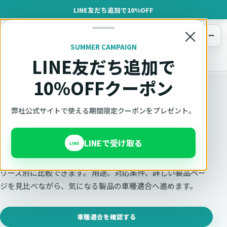
LINE友だち追加で10%OFF
×
メニュー
SUMMER CAMPAIGN
LINE友だち追加で
オットキャスト
トップ
製品一覧
10%OFFクーポン
Ottocast正規販売代理店 Azgate株式会社
弊社公式サイトで使える期間限定クーポンをプレゼント。
Ottocast製品を一覧で比較
LINEで受け取る
LINE
AIBOX、ADAPTER、SCREEN、MEDIA、ACCESSORYをシ
リーズ別に比較できます。 用途、対応条件、詳しい製品ペー
ジを見比べながら、気になる製品の車種適合へ進めます。
車種適合を確認する