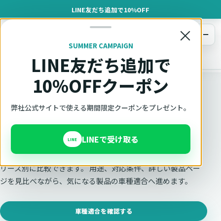
LINE友だち追加で10%OFF
×
メニュー
SUMMER CAMPAIGN
LINE友だち追加で
オットキャスト
トップ
製品一覧
10%OFFクーポン
Ottocast正規販売代理店 Azgate株式会社
弊社公式サイトで使える期間限定クーポンをプレゼント。
Ottocast製品を一覧で比較
LINEで受け取る
LINE
AIBOX、ADAPTER、SCREEN、MEDIA、ACCESSORYをシ
リーズ別に比較できます。 用途、対応条件、詳しい製品ペー
ジを見比べながら、気になる製品の車種適合へ進めます。
車種適合を確認する