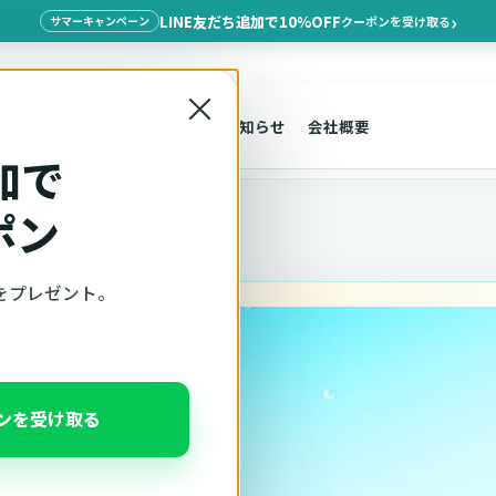
LINE友だち追加で10%OFF
クーポンを受け取る
サマーキャンペーン
×
探す
車種適合
サポート
お知らせ
会社概要
加で
ポン
をプレゼント。
一
ポンを受け取る