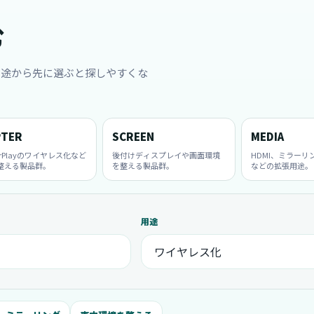
む
用途から先に選ぶと探しやすくな
PTER
SCREEN
MEDIA
rPlayのワイヤレス化など
後付けディスプレイや画面環境
HDMI、ミラーリ
整える製品群。
を整える製品群。
などの拡張用途。
用途