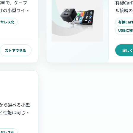
to対応車で、ケーブ
有線CarP
けの小型ワイヤ
ル接続の
装着感、USB接
レスアダ
ワイヤレス化
有線CarP
アプリによるアッ
え、Bluet
USBに
OTAア
ストアで見る
詳しく
2種類から選べる小型
と性能は同じ
Auto対応車の接続
ワイヤレス化