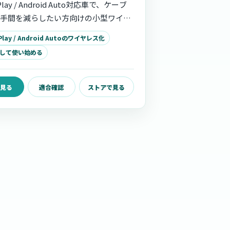
lay / Android Auto対応車で、ケーブ
手間を減らしたい方向けの小型ワイヤ
プター。USB接続、ワンタッチ切り替
lay / Android Autoのワイヤレス化
ooth 5.2、2.4GHz / 5GHz Wi-Fi、
挿して使い始める
ップデートに対応しています。
見る
適合確認
ストアで見る