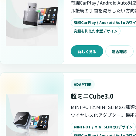
有線CarPlay / Android Au
ル接続の手間を減らしたい方向
レスアダプター。突起を抑えた
有線CarPlay / Android Autoの
続、自動再接続、OttoPilot
突起を抑えた小型デザイン
プデートに対応しています。
詳しく見る
適合確認
ADAPTER
超ミニCube3.0
MINI POTとMINI SLIMの
ワイヤレス化アダプター。機能
で、有線CarPlay / Android 
MINI POT / MINI SLIMの2デザイン
をすっきり整えます。
有線CarPlay / Android Autoの