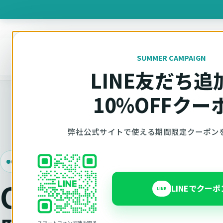
製品を
SUMMER CAMPAIGN
オットキャスト
トップ
製品一覧
LINE友だち追
10%OFFクー
弊社公式サイトで使える期間限定クーポン
Ottocast正規販売代理店 Azgate株式会社
Ottocast製品を
LINEでクー
LINE
スマートフォンで読み取る