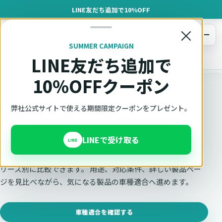
LINE友だち追加で10%OFF
×
メニュー
SUMMER CAMPAIGN
LINE友だち追加で
オットキャスト
トップ
製品一覧
10%OFFクーポン
Ottocast正規販売代理店 Azgate株式会社
弊社公式サイトで使える期間限定クーポンをプレゼント。
Ottocast製品を一覧で比較
LINEで受け取る
LINE
AIBOX、ADAPTER、SCREEN、MEDIA、ACCESSORYをシ
リーズ別に比較できます。 用途、対応条件、詳しい製品ペー
ジを見比べながら、気になる製品の車種適合へ進めます。
車種適合を確認する