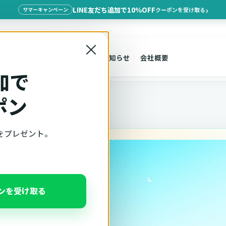
LINE友だち追加で10%OFF
クーポンを受け取る
サマーキャンペーン
×
探す
車種適合
サポート
お知らせ
会社概要
加で
ポン
をプレゼント。
一
ポンを受け取る