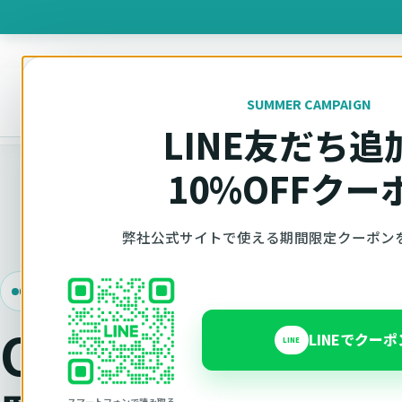
製品を
SUMMER CAMPAIGN
オットキャスト
トップ
製品一覧
LINE友だち追
10%OFFクー
弊社公式サイトで使える期間限定クーポン
Ottocast正規販売代理店 Azgate株式会社
Ottocast製品を
LINEでクー
LINE
スマートフォンで読み取る