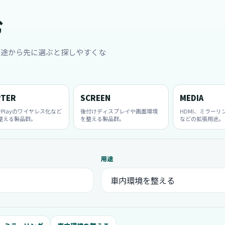
む
用途から先に選ぶと探しやすくな
PTER
SCREEN
MEDIA
rPlayのワイヤレス化など
後付けディスプレイや画面環境
HDMI、ミラーリ
整える製品群。
を整える製品群。
などの拡張用途。
用途