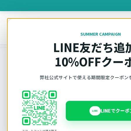
製品を
SUMMER CAMPAIGN
オットキャスト
トップ
製品一覧
Cabin Care
LINE友だち追
10%OFFクー
弊社公式サイトで使える期間限定クーポン
Ottocast正規販売代理店 Azgate株式会社
LINEでクー
LINE
Cabin Care
スマートフォンで読み取る