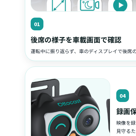
01
後席の様子を車載画面で確認
運転中に振り返らず、車のディスプレイで後席
04
録画
映像を録
見守るた