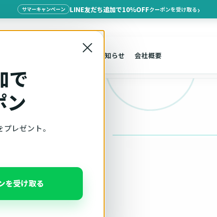
LINE友だち追加で10%OFF
クーポンを受け取る
サマーキャンペーン
×
探す
車種適合
サポート
お知らせ
会社概要
加で
ポン
をプレゼント。
ポンを受け取る