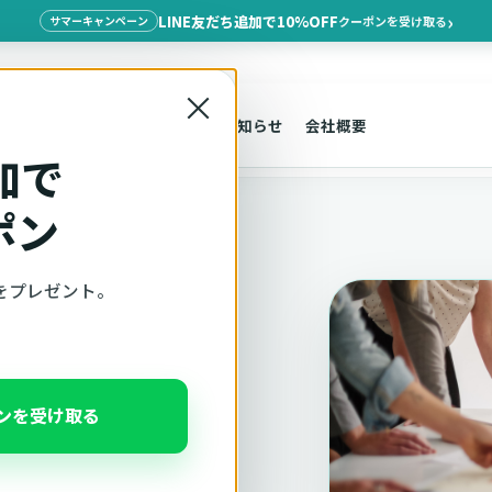
LINE友だち追加で10%OFF
クーポンを受け取る
サマーキャンペーン
×
探す
車種適合
サポート
お知らせ
会社概要
加で
ポン
をプレゼント。
ポリシー
ポンを受け取る