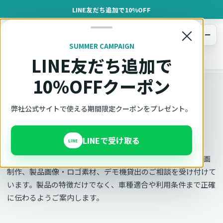
LINE友だち追加で10%OFF
×
メニュー
SUMMER CAMPAIGN
LINE友だち追加で
オットキャスト
トップ
メディア窓口
10%OFFクーポン
OTTOCAST正規販売代理店 AZGATE株式会社
弊社公式サイトで使える期間限定クーポンをプレゼント。
メディア窓口
LINEで受け取る
LINE
Ottocast（オットキャスト）の取材、番組・誌面掲載、動画
制作、製品画像・ロゴ素材、デモ機貸出のご相談を受け付けて
います。製品の特徴だけでなく、車種適合や利用条件まで正確
に伝わるようご案内します。