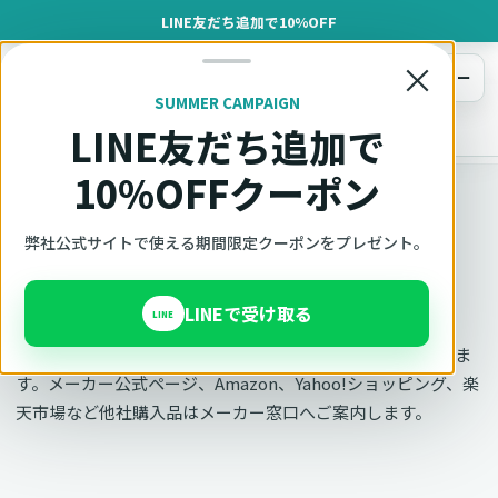
LINE友だち追加で10%OFF
×
メニュー
SUMMER CAMPAIGN
LINE友だち追加で
オットキャスト
トップ
お問い合わせ
10%OFFクーポン
OTTOCAST正規販売代理店 AZGATE株式会社
弊社公式サイトで使える期間限定クーポンをプレゼント。
お問い合わせ
LINEで受け取る
LINE
購入前の相談と弊社購入品のサポートはAzgate窓口で承りま
す。メーカー公式ページ、Amazon、Yahoo!ショッピング、楽
天市場など他社購入品はメーカー窓口へご案内します。