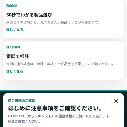
製品選び
30秒でわかる製品選び
用途と車の環境から、見ておきたい製品カテゴリへ進めます。
詳しく見る
購入前相談
電話で相談
判断に迷う場合は、車種・年式・ナビ品番を用意してご相談ください。
詳しく見る
×
適合情報のご確認
Ottocast
はじめに注意事項をご確認ください。
オットキャスト
Ottocast（オットキャスト）の適合情報をご覧いただく前に、下
記をご確認ください。
Ottocast正規販売代理店 Azgate株式会社