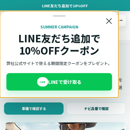
LINE友だち追加で10%OFF
×
メニュー
SUMMER CAMPAIGN
LINE友だち追加で
オットキャスト
トップ
車種適合確認
10%OFFクーポン
車種適合確認
車種と年式で適合確認
弊社公式サイトで使える期間限定クーポンをプレゼント。
Ottocast（オットキャスト）の対応製品、条件、注意事項を
LINEで受け取る
LINE
このページ内で見られます。 迷った場合は、車種と年式を選
んだ状態でそのままご相談ください。
車種で確認する
ナビ品番で確認