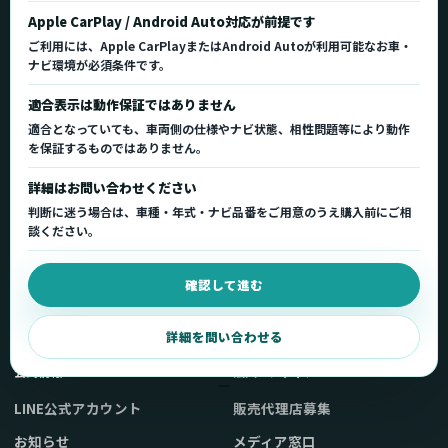
Ottocast（オットキャスト）の製品情報、車種適
Apple CarPlay / Android Auto対応が前提です
合、サポート情報を日本国内向けに整理してご案内し
ご利用には、Apple CarPlayまたはAndroid Autoが利用可能なお車・
ます。
ナビ環境が必須条件です。
正規販売代理店
車種適合情報
国内サポート窓口
適合表示は動作保証ではありません
適合となっていても、車両側の仕様やナビ状態、相性問題等により動作
を保証するものではありません。
製品を探す
サポート
詳細はお問い合わせください
製品一覧
サポートトップ
判断に迷う場合は、車種・年式・ナビ品番をご用意のうえ購入前にご相
車種適合を確認
使い方ガイド
談ください。
用途から製品を選ぶ
Q&A・症状別サポート
確認して進む
取扱店舗・購入先
起動不良復旧サービス
弊社販売ストアへ
お問い合わせ
詳細を問い合わせる
公式情報
法人・メディア
LINE公式アカウント
販売代理店募集
お知らせ
メディア窓口