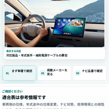
表示する内容
対応製品・年式条件・補助電源ケーブルの要否
掲載メーカーを
まず車種で確認
ナビ品番で確認
01
02
03
見る
ご確認ください
適合表は参考情報です
車両側の仕様、年式途中の仕様変更、ナビ状態、使用環境との相性