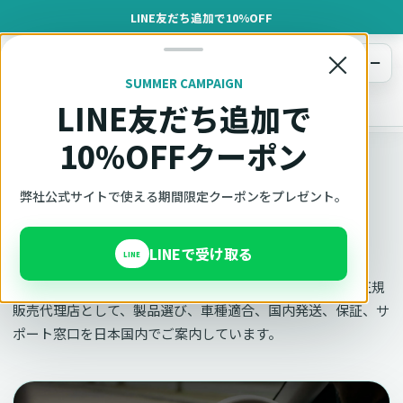
LINE友だち追加で10%OFF
×
メニュー
SUMMER CAMPAIGN
LINE友だち追加で
オットキャスト
トップ
会社概要
10%OFFクーポン
OTTOCAST正規販売代理店 AZGATE株式会社
弊社公式サイトで使える期間限定クーポンをプレゼント。
会社概要
LINEで受け取る
LINE
Azgate株式会社は、Ottocast（オットキャスト）製品の正規
販売代理店として、製品選び、車種適合、国内発送、保証、サ
ポート窓口を日本国内でご案内しています。