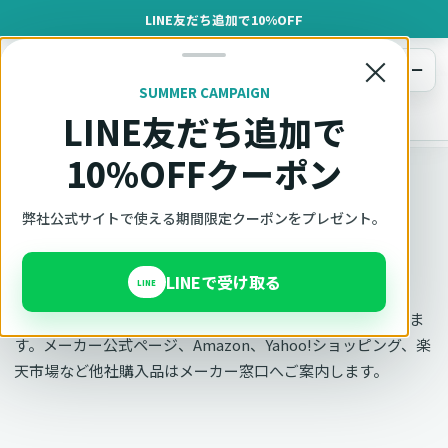
LINE友だち追加で10%OFF
×
メニュー
SUMMER CAMPAIGN
LINE友だち追加で
オットキャスト
トップ
お問い合わせ
10%OFFクーポン
OTTOCAST正規販売代理店 AZGATE株式会社
弊社公式サイトで使える期間限定クーポンをプレゼント。
お問い合わせ
LINEで受け取る
LINE
購入前の相談と弊社購入品のサポートはAzgate窓口で承りま
す。メーカー公式ページ、Amazon、Yahoo!ショッピング、楽
天市場など他社購入品はメーカー窓口へご案内します。