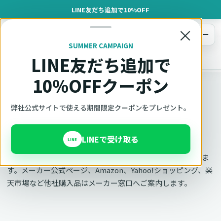
LINE友だち追加で10%OFF
×
メニュー
SUMMER CAMPAIGN
LINE友だち追加で
オットキャスト
トップ
お問い合わせ
10%OFFクーポン
OTTOCAST正規販売代理店 AZGATE株式会社
弊社公式サイトで使える期間限定クーポンをプレゼント。
お問い合わせ
LINEで受け取る
LINE
購入前の相談と弊社購入品のサポートはAzgate窓口で承りま
す。メーカー公式ページ、Amazon、Yahoo!ショッピング、楽
天市場など他社購入品はメーカー窓口へご案内します。