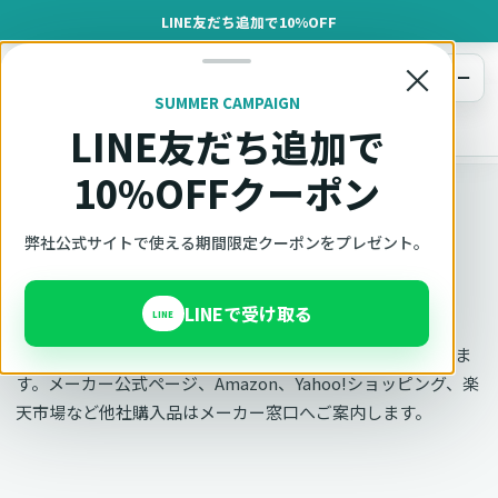
LINE友だち追加で10%OFF
×
メニュー
SUMMER CAMPAIGN
LINE友だち追加で
オットキャスト
トップ
お問い合わせ
10%OFFクーポン
OTTOCAST正規販売代理店 AZGATE株式会社
弊社公式サイトで使える期間限定クーポンをプレゼント。
お問い合わせ
LINEで受け取る
LINE
購入前の相談と弊社購入品のサポートはAzgate窓口で承りま
す。メーカー公式ページ、Amazon、Yahoo!ショッピング、楽
天市場など他社購入品はメーカー窓口へご案内します。