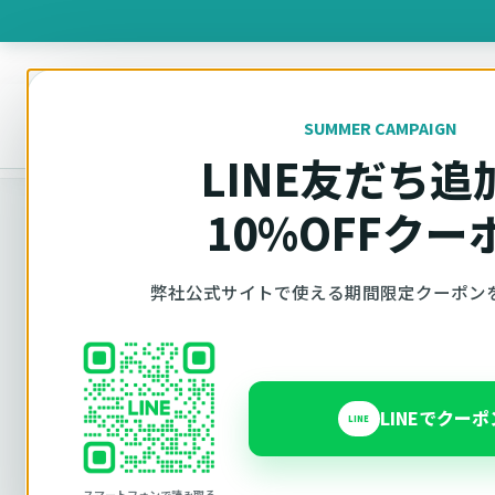
製品を
SUMMER CAMPAIGN
オットキャスト
トップ
お問い合わせ
LINE友だち追
10%OFFクー
弊社公式サイトで使える期間限定クーポン
OTTOCAST正規販売代理店 AZGATE株式会社
お問い合わせ
LINEでクー
LINE
購入前の相談と弊社購入品のサポートはAzgate窓
カー公式ページ、Amazon、Yahoo!ショッピン
入品はメーカー窓口へご案内します。
スマートフォンで読み取る