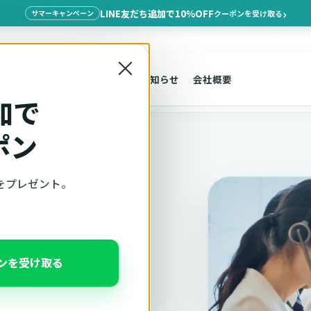
LINE友だち追加で10%OFF
クーポンを受け取る
サマーキャンペーン
×
探す
車種適合
サポート
お知らせ
会社概要
加で
ポン
をプレゼント。
ポンを受け取る
口で承ります。メー
グ、楽天市場など他社購