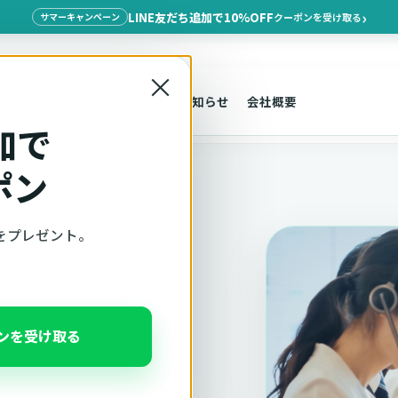
LINE友だち追加で10%OFF
クーポンを受け取る
サマーキャンペーン
×
探す
車種適合
サポート
お知らせ
会社概要
加で
ポン
をプレゼント。
ポンを受け取る
口で承ります。メー
グ、楽天市場など他社購