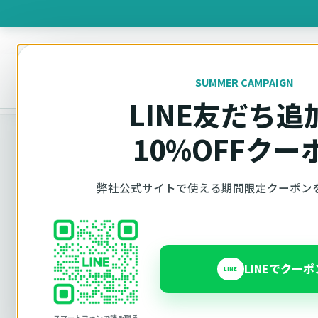
製品を
SUMMER CAMPAIGN
オットキャスト
トップ
お問い合わせ
LINE友だち追
10%OFFクー
弊社公式サイトで使える期間限定クーポン
OTTOCAST正規販売代理店 AZGATE株式会社
お問い合わせ
LINEでクー
LINE
購入前の相談と弊社購入品のサポートはAzgate窓
カー公式ページ、Amazon、Yahoo!ショッピン
入品はメーカー窓口へご案内します。
スマートフォンで読み取る