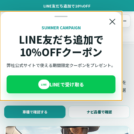
LINE友だち追加で10%OFF
×
メニュー
SUMMER CAMPAIGN
LINE友だち追加で
オットキャスト
トップ
車種適合確認
10%OFFクーポン
車種適合確認
車種と年式で適合確認
弊社公式サイトで使える期間限定クーポンをプレゼント。
Ottocast（オットキャスト）の対応製品、条件、注意事項を
LINEで受け取る
LINE
このページ内で見られます。 迷った場合は、車種と年式を選
んだ状態でそのままご相談ください。
車種で確認する
ナビ品番で確認