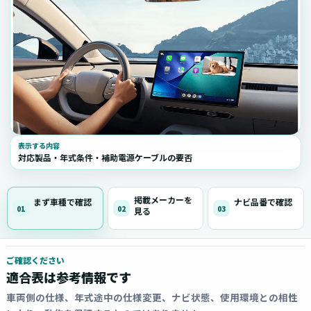
表示する内容
対応製品・年式条件・補助電源ケーブルの要否
掲載メーカーを
まず車種で確認
ナビ品番で確認
01
02
03
見る
ご確認ください
適合表は参考情報です
車両側の仕様、年式途中の仕様変更、ナビ状態、使用環境との相性