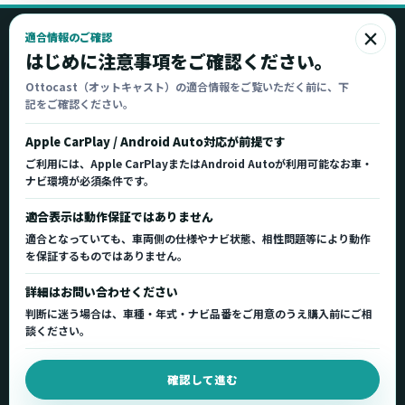
×
適合情報のご確認
Ottocast
はじめに注意事項をご確認ください。
オットキャスト
Ottocast（オットキャスト）の適合情報をご覧いただく前に、下
記をご確認ください。
Ottocast正規販売代理店 Azgate株式会社
Ottocast（オットキャスト）の製品情報、車種適
Apple CarPlay / Android Auto対応が前提です
合、サポート情報を日本国内向けに整理してご案内し
ご利用には、Apple CarPlayまたはAndroid Autoが利用可能なお車・
ます。
ナビ環境が必須条件です。
正規販売代理店
車種適合情報
国内サポート窓口
適合表示は動作保証ではありません
適合となっていても、車両側の仕様やナビ状態、相性問題等により動作
を保証するものではありません。
製品を探す
サポート
詳細はお問い合わせください
製品一覧
サポートトップ
判断に迷う場合は、車種・年式・ナビ品番をご用意のうえ購入前にご相
車種適合を確認
使い方ガイド
談ください。
用途から製品を選ぶ
Q&A・症状別サポート
確認して進む
取扱店舗・購入先
起動不良復旧サービス