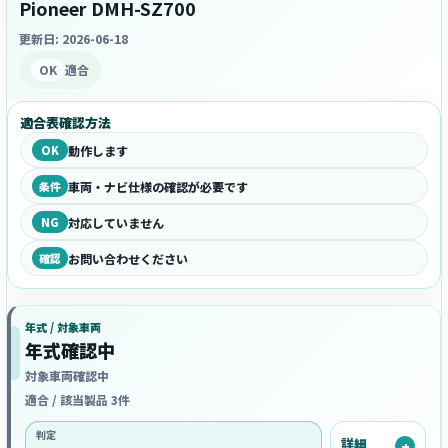
Pioneer DMH-SZ700
更新日: 2026-06-18
OK
適合
適合表確認方法
OK
動作します
条件
車両・ナビ仕様の確認が必要です
NG
対応していません
確認
お問い合わせください
年式 / 対象車両
年式確認中
対象車両確認中
適合 / 該当製品 3件
判定
詳細