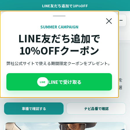
LINE友だち追加で10%OFF
×
メニュー
SUMMER CAMPAIGN
LINE友だち追加で
オットキャスト
トップ
車種適合確認
10%OFFクーポン
車種適合確認
車種と年式で適合確認
弊社公式サイトで使える期間限定クーポンをプレゼント。
Ottocast（オットキャスト）の対応製品、条件、注意事項を
LINEで受け取る
LINE
このページ内で見られます。 迷った場合は、車種と年式を選
んだ状態でそのままご相談ください。
車種で確認する
ナビ品番で確認