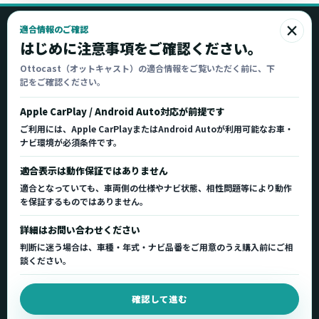
×
適合情報のご確認
Ottocast
はじめに注意事項をご確認ください。
オットキャスト
Ottocast（オットキャスト）の適合情報をご覧いただく前に、下
記をご確認ください。
Ottocast正規販売代理店 Azgate株式会社
Ottocast（オットキャスト）の製品情報、車種適
Apple CarPlay / Android Auto対応が前提です
合、サポート情報を日本国内向けに整理してご案内し
ご利用には、Apple CarPlayまたはAndroid Autoが利用可能なお車・
ます。
ナビ環境が必須条件です。
正規販売代理店
車種適合情報
国内サポート窓口
適合表示は動作保証ではありません
適合となっていても、車両側の仕様やナビ状態、相性問題等により動作
を保証するものではありません。
製品を探す
サポート
詳細はお問い合わせください
製品一覧
サポートトップ
判断に迷う場合は、車種・年式・ナビ品番をご用意のうえ購入前にご相
車種適合を確認
使い方ガイド
談ください。
用途から製品を選ぶ
Q&A・症状別サポート
確認して進む
取扱店舗・購入先
起動不良復旧サービス