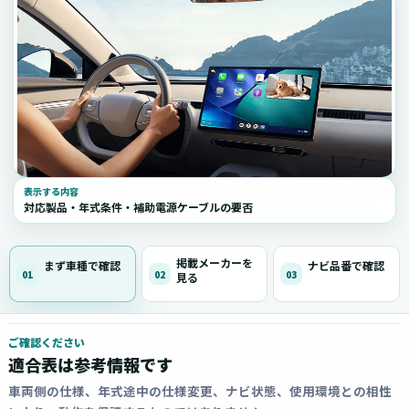
表示する内容
対応製品・年式条件・補助電源ケーブルの要否
掲載メーカーを
まず車種で確認
ナビ品番で確認
01
02
03
見る
ご確認ください
適合表は参考情報です
車両側の仕様、年式途中の仕様変更、ナビ状態、使用環境との相性