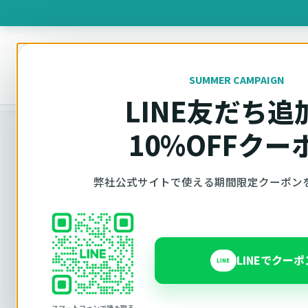
製品を
SUMMER CAMPAIGN
オットキャスト
トップ
車種適合確認
LINE友だち追
10%OFFクー
車種適合確認
弊社公式サイトで使える期間限定クーポン
車種と年式で
LINEでクー
LINE
Ottocast（オットキャスト）の対応製品、条件
内で見られます。 迷った場合は、車種と年式を選
スマートフォンで読み取る