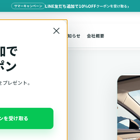
LINE友だち追加で10%OFF
クーポンを受け取る
サマーキャンペーン
×
探す
車種適合
サポート
お知らせ
会社概要
加で
ポン
をプレゼント。
適合確認
ポンを受け取る
、注意事項をこのページ
んだ状態でそのままご