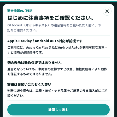
×
適合情報のご確認
Ottocast
はじめに注意事項をご確認ください。
オットキャスト
Ottocast（オットキャスト）の適合情報をご覧いただく前に、下
記をご確認ください。
Ottocast正規販売代理店 Azgate株式会社
Ottocast（オットキャスト）の製品情報、車種適
Apple CarPlay / Android Auto対応が前提です
合、サポート情報を日本国内向けに整理してご案内し
ご利用には、Apple CarPlayまたはAndroid Autoが利用可能なお車・
ます。
ナビ環境が必須条件です。
正規販売代理店
車種適合情報
国内サポート窓口
適合表示は動作保証ではありません
適合となっていても、車両側の仕様やナビ状態、相性問題等により動作
を保証するものではありません。
製品を探す
サポート
詳細はお問い合わせください
製品一覧
サポートトップ
判断に迷う場合は、車種・年式・ナビ品番をご用意のうえ購入前にご相
車種適合を確認
使い方ガイド
談ください。
用途から製品を選ぶ
Q&A・症状別サポート
確認して進む
取扱店舗・購入先
起動不良復旧サービス