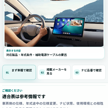
表示する内容
対応製品・年式条件・補助電源ケーブルの要否
掲載メーカーを
まず車種で確認
ナビ品番で確認
01
02
03
見る
ご確認ください
適合表は参考情報です
車両側の仕様、年式途中の仕様変更、ナビ状態、使用環境との相性