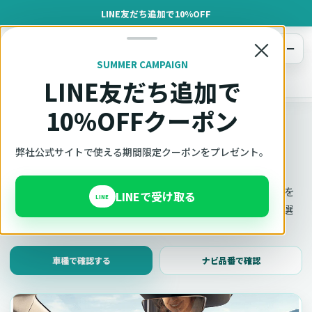
LINE友だち追加で10%OFF
×
メニュー
SUMMER CAMPAIGN
LINE友だち追加で
オットキャスト
トップ
車種適合確認
10%OFFクーポン
車種適合確認
車種と年式で適合確認
弊社公式サイトで使える期間限定クーポンをプレゼント。
Ottocast（オットキャスト）の対応製品、条件、注意事項を
LINEで受け取る
LINE
このページ内で見られます。 迷った場合は、車種と年式を選
んだ状態でそのままご相談ください。
車種で確認する
ナビ品番で確認