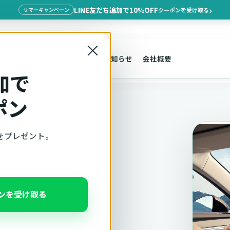
LINE友だち追加で10%OFF
クーポンを受け取る
サマーキャンペーン
×
探す
車種適合
サポート
お知らせ
会社概要
加で
ポン
をプレゼント。
適合確認
ポンを受け取る
、注意事項をこのページ
んだ状態でそのままご