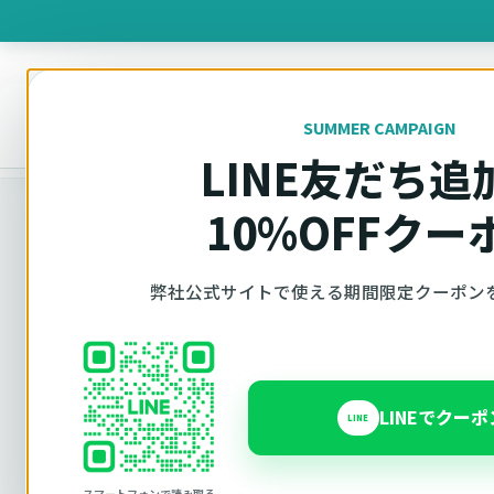
製品を
SUMMER CAMPAIGN
オットキャスト
トップ
車種適合確認
LINE友だち追
10%OFFクー
車種適合確認
弊社公式サイトで使える期間限定クーポン
車種と年式で
LINEでクー
LINE
Ottocast（オットキャスト）の対応製品、条件
内で見られます。 迷った場合は、車種と年式を選
スマートフォンで読み取る