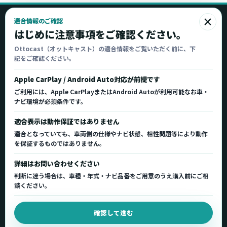
×
適合情報のご確認
Ottocast
はじめに注意事項をご確認ください。
オットキャスト
Ottocast（オットキャスト）の適合情報をご覧いただく前に、下
記をご確認ください。
Ottocast正規販売代理店 Azgate株式会社
Ottocast（オットキャスト）の製品情報、車種適
Apple CarPlay / Android Auto対応が前提です
合、サポート情報を日本国内向けに整理してご案内し
ご利用には、Apple CarPlayまたはAndroid Autoが利用可能なお車・
ます。
ナビ環境が必須条件です。
正規販売代理店
車種適合情報
国内サポート窓口
適合表示は動作保証ではありません
適合となっていても、車両側の仕様やナビ状態、相性問題等により動作
を保証するものではありません。
製品を探す
サポート
詳細はお問い合わせください
製品一覧
サポートトップ
判断に迷う場合は、車種・年式・ナビ品番をご用意のうえ購入前にご相
車種適合を確認
使い方ガイド
談ください。
用途から製品を選ぶ
Q&A・症状別サポート
確認して進む
取扱店舗・購入先
起動不良復旧サービス