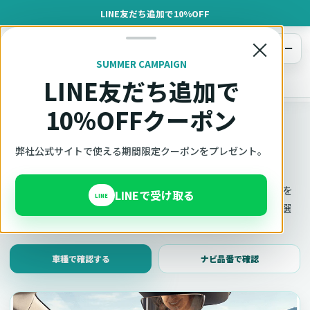
LINE友だち追加で10%OFF
×
メニュー
SUMMER CAMPAIGN
LINE友だち追加で
オットキャスト
トップ
車種適合確認
10%OFFクーポン
車種適合確認
車種と年式で適合確認
弊社公式サイトで使える期間限定クーポンをプレゼント。
Ottocast（オットキャスト）の対応製品、条件、注意事項を
LINEで受け取る
LINE
このページ内で見られます。 迷った場合は、車種と年式を選
んだ状態でそのままご相談ください。
車種で確認する
ナビ品番で確認