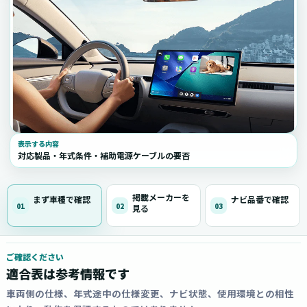
表示する内容
対応製品・年式条件・補助電源ケーブルの要否
掲載メーカーを
まず車種で確認
ナビ品番で確認
01
02
03
見る
ご確認ください
適合表は参考情報です
車両側の仕様、年式途中の仕様変更、ナビ状態、使用環境との相性