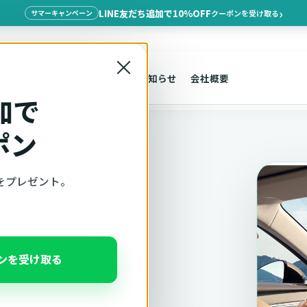
LINE友だち追加で10%OFF
クーポンを受け取る
サマーキャンペーン
×
探す
車種適合
サポート
お知らせ
会社概要
加で
ポン
をプレゼント。
適合確認
ポンを受け取る
、注意事項をこのページ
んだ状態でそのままご