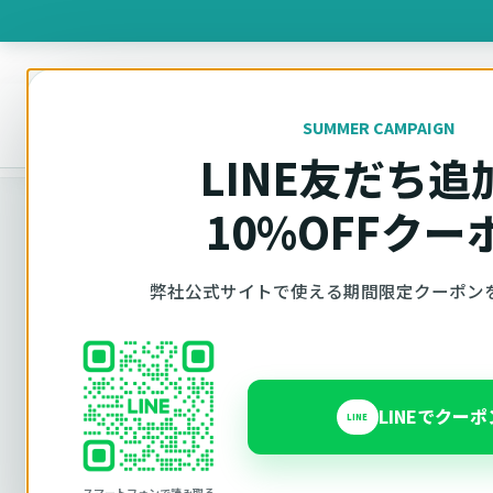
製品を
SUMMER CAMPAIGN
オットキャスト
トップ
車種適合確認
LINE友だち追
10%OFFクー
車種適合確認
弊社公式サイトで使える期間限定クーポン
車種と年式で
LINEでクー
LINE
Ottocast（オットキャスト）の対応製品、条件
内で見られます。 迷った場合は、車種と年式を選
スマートフォンで読み取る