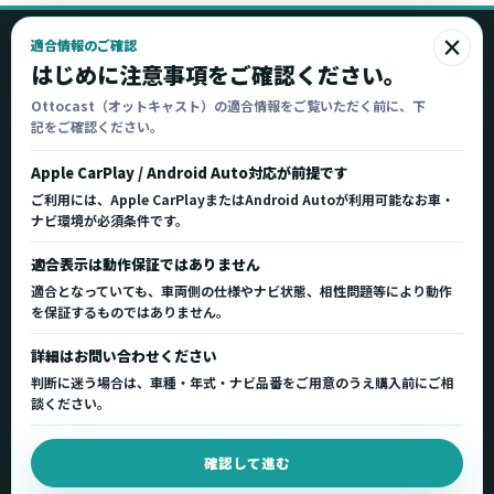
×
適合情報のご確認
Ottocast
はじめに注意事項をご確認ください。
オットキャスト
Ottocast（オットキャスト）の適合情報をご覧いただく前に、下
記をご確認ください。
Ottocast正規販売代理店 Azgate株式会社
Ottocast（オットキャスト）の製品情報、車種適
Apple CarPlay / Android Auto対応が前提です
合、サポート情報を日本国内向けに整理してご案内し
ご利用には、Apple CarPlayまたはAndroid Autoが利用可能なお車・
ます。
ナビ環境が必須条件です。
正規販売代理店
車種適合情報
国内サポート窓口
適合表示は動作保証ではありません
適合となっていても、車両側の仕様やナビ状態、相性問題等により動作
を保証するものではありません。
製品を探す
サポート
詳細はお問い合わせください
製品一覧
サポートトップ
判断に迷う場合は、車種・年式・ナビ品番をご用意のうえ購入前にご相
車種適合を確認
使い方ガイド
談ください。
用途から製品を選ぶ
Q&A・症状別サポート
確認して進む
取扱店舗・購入先
起動不良復旧サービス