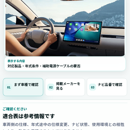
表示する内容
対応製品・年式条件・補助電源ケーブルの要否
掲載メーカーを
まず車種で確認
ナビ品番で確認
01
02
03
見る
ご確認ください
適合表は参考情報です
車両側の仕様、年式途中の仕様変更、ナビ状態、使用環境との相性