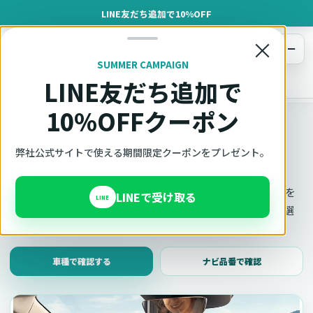
LINE友だち追加で10%OFF
×
メニュー
SUMMER CAMPAIGN
LINE友だち追加で
オットキャスト
トップ
車種適合確認
10%OFFクーポン
車種適合確認
車種と年式で適合確認
弊社公式サイトで使える期間限定クーポンをプレゼント。
Ottocast（オットキャスト）の対応製品、条件、注意事項を
LINEで受け取る
LINE
このページ内で見られます。 迷った場合は、車種と年式を選
んだ状態でそのままご相談ください。
車種で確認する
ナビ品番で確認