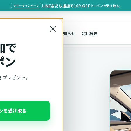
LINE友だち追加で10%OFF
クーポンを受け取る
サマーキャンペーン
×
探す
車種適合
サポート
お知らせ
会社概要
加で
ポン
をプレゼント。
適合確認
ポンを受け取る
、注意事項をこのページ
んだ状態でそのままご