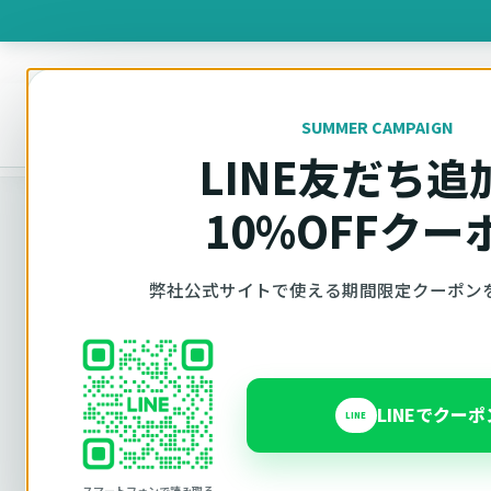
製品を
SUMMER CAMPAIGN
オットキャスト
トップ
車種適合確認
LINE友だち追
10%OFFクー
車種適合確認
弊社公式サイトで使える期間限定クーポン
車種と年式で
LINEでクー
LINE
Ottocast（オットキャスト）の対応製品、条件
内で見られます。 迷った場合は、車種と年式を選
スマートフォンで読み取る