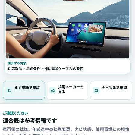
表示する内容
対応製品・年式条件・補助電源ケーブルの要否
掲載メーカーを
まず車種で確認
ナビ品番で確認
01
02
03
見る
ご確認ください
適合表は参考情報です
車両側の仕様、年式途中の仕様変更、ナビ状態、使用環境との相性