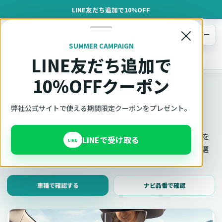
LINE友だち追加で10%OFF
×
メニュー
SUMMER CAMPAIGN
LINE友だち追加で
オットキャスト
トップ
車種適合確認
10%OFFクーポン
車種適合確認
車種と年式で適合確認
弊社公式サイトで使える期間限定クーポンをプレゼント。
Ottocast（オットキャスト）の対応製品、条件、注意事項を
LINEで受け取る
LINE
このページ内で見られます。 迷った場合は、車種と年式を選
んだ状態でそのままご相談ください。
車種で確認する
ナビ品番で確認