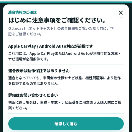
×
適合情報のご確認
Ottocast
はじめに注意事項をご確認ください。
オットキャスト
Ottocast（オットキャスト）の適合情報をご覧いただく前に、下
記をご確認ください。
Ottocast正規販売代理店 Azgate株式会社
Ottocast（オットキャスト）の製品情報、車種適
Apple CarPlay / Android Auto対応が前提です
合、サポート情報を日本国内向けに整理してご案内し
ご利用には、Apple CarPlayまたはAndroid Autoが利用可能なお車・
ます。
ナビ環境が必須条件です。
正規販売代理店
車種適合情報
国内サポート窓口
適合表示は動作保証ではありません
適合となっていても、車両側の仕様やナビ状態、相性問題等により動作
を保証するものではありません。
製品を探す
サポート
詳細はお問い合わせください
製品一覧
サポートトップ
判断に迷う場合は、車種・年式・ナビ品番をご用意のうえ購入前にご相
車種適合を確認
使い方ガイド
談ください。
用途から製品を選ぶ
Q&A・症状別サポート
確認して進む
取扱店舗・購入先
起動不良復旧サービス